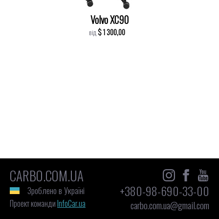
Volvo XC90
$ 1 300,00
від
CARBO.COM.UA
+380-98-690-33-00
Зроблено в Україні
Проект команди
InfoCar.ua
carbo.com.ua@gmail.com