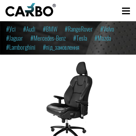
#Усі
#Audi
#BMW
#RangeRover
#Volvo
#Jaguar
#Mercedes-Benz
#Tesla
#Mazda
#Lamborghini
#під_замовлення