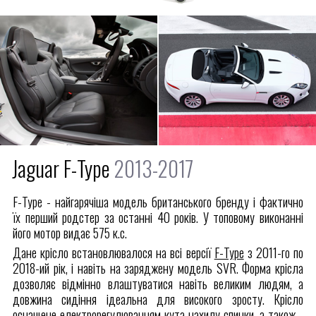
Jaguar F-Type
2013-2017
F-Type - найгарячіша модель британського бренду і фактично
їх перший родстер за останні 40 років. У топовому виконанні
його мотор видає 575 к.с.
Дане крісло встановлювалося на всі версії
F-Type
з 2011-го по
2018-ий рік, і навіть на заряджену модель SVR. Форма крісла
дозволяє відмінно влаштуватися навіть великим людям, а
довжина сидіння ідеальна для високого зросту. Крісло
оснащене електрорегулюванням кута нахилу спинки, а також -