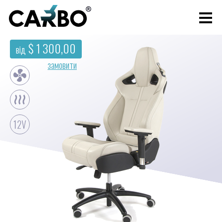
$ 1 300,00
від
замовити