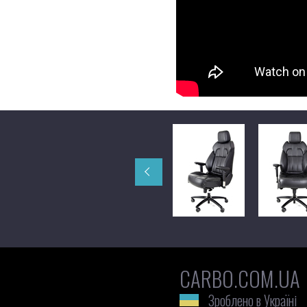
CARBO.COM.UA
Зроблено в Україні