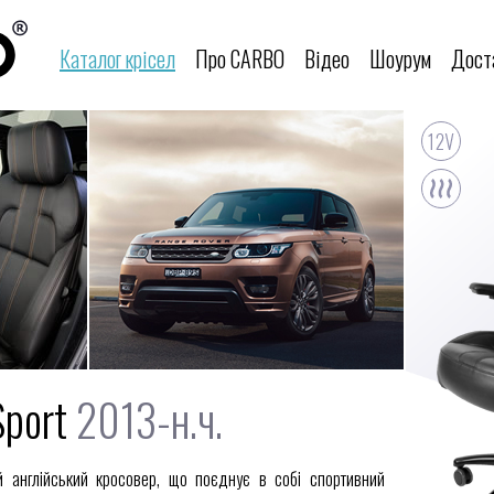
Каталог крісел
Про CARBO
Відео
Шоурум
Дост
Sport
2013-н.ч.
й англійський кросовер, що поєднує в собі спортивний