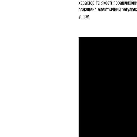
характер та якості позашляхов
оснащено електричним регулюва
упору.