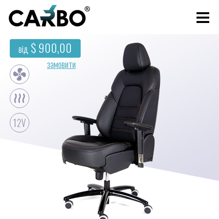
$ 900,00
від
замовити