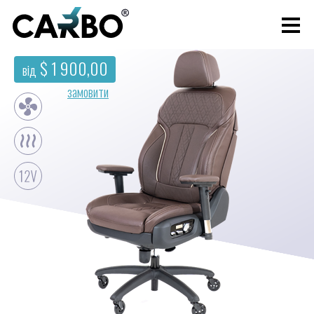
$ 1 900,00
від
замовити