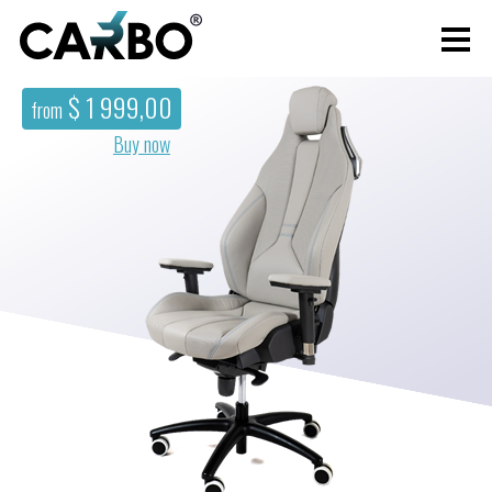
$ 1 999,00
from
Buy now